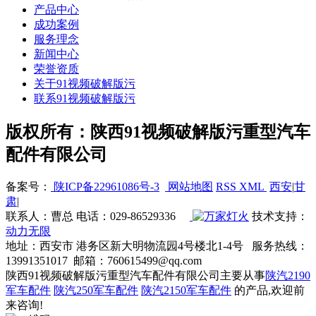
产品中心
成功案例
服务理念
新闻中心
荣誉资质
关于91视频破解版污
联系91视频破解版污
版权所有：陕西91视频破解版污重型汽车
配件有限公司
备案号：
陕ICP备22961086号-3
网站地图
RSS
XML
西安
|
甘
肃
|
联系人：曹总 电话：029-86529336
技术支持：
动力无限
地址：西安市 港务区新大明物流园4号楼北1-4号 服务热线：
13991351017 邮箱：760615499@qq.com
陕西91视频破解版污重型汽车配件有限公司主要从事
陕汽2190
军车配件
陕汽250军车配件
陕汽2150军车配件
的产品,欢迎前
来咨询!